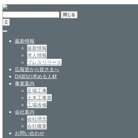
閉じる

最新情報
最新情報
求人情報
プレスリリース
広報室から皆さまへ
DAIEIの求める人材
事業案内
足場工事
土木工事業
工場改修
会社案内
会社理念
会社概要
お問い合わせ