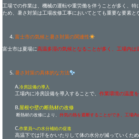
工場での作業は、機械の運転や重労働を伴うことが多く、特
ため、暑さ対策は工場改修工事においてとても重要な要素と
富士市の気候と暑さ対策の関連性
富士市は夏場に
高温多湿の気候となることが多く、工場内は
暑さ対策の具体的な方法
A.
冷房設備の導入
工場内に冷房設備を導入することで、
作業環境の温度を
B.
屋根や壁の断熱材の改修
断熱材の改修により、
外気の熱を遮断することができ、工場内
C.
作業員への水分補給の促進
高温下では汗をかいたりして体の水分が減っていくため