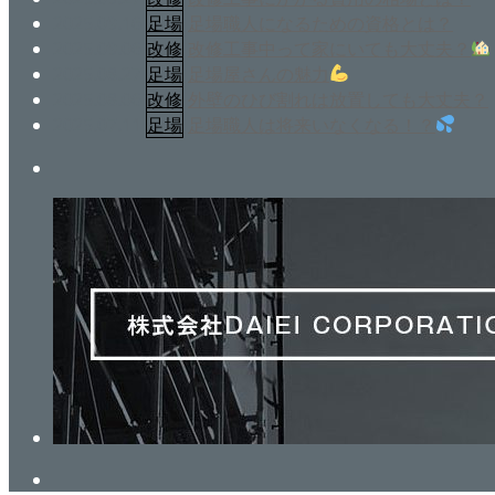
2025.09.16
足場
足場職人になるための資格とは？
2025.09.06
改修
改修工事中って家にいても大丈夫？
2025.08.27
足場
足場屋さんの魅力
2025.08.06
改修
外壁のひび割れは放置しても大丈夫？
2025.07.11
足場
足場職人は将来いなくなる！？