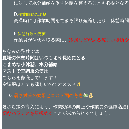
に対して水分補給を促す体制を整えることも必要となる
D.
作業時間の調整
高温時には作業時間をできる限り短縮したり、休憩時間
E.
休憩施設の充実
作業員が休憩を取る際に、
冷房などがある涼しい場所や
ちなみの弊社では
夏場の休憩時間はいつもより長めにとる
こまめな小休憩、水分補給
マストで空調服の使用
こちらを徹底しています！！
空調服はとても涼しいのでオススメ
暑さ対策の効果とコスト面の考慮
暑さ対策の導入により、作業効率の向上や作業員の健康増進
切なバランスを見極める
ことが求められるでしょう。