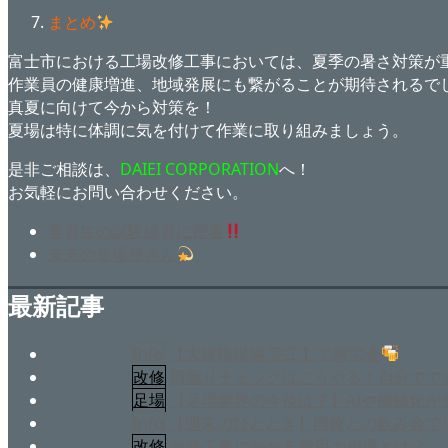
まとめ
富士市における工場改修工事においては、夏季の暑さ対策が
作業員の健康増進、地域発展にも繋がることが期待されるで
真夏に向けて今から対策を！
夏場は特に体調に気を付けて作業に取り組みましょう。
是非ご相談は、
DAIEI
CORPORATION
へ！
お気軽にお問い合わせください。
実習生の試験練習に密着
未来の足場屋さん
最新記事
2026.04.14
Info
【大規模現場 完工】で慰労会
2025.12.19
改修
雨漏りチェックはこうやる！自分でで
2025.10.27
足場
【足場業界の今後は？】AIや機械化が
2025.10.15
Info
【週末のひととき】同僚との飲み会で
2025.09.27
改修
改修工事にかかる費用の相場とは？