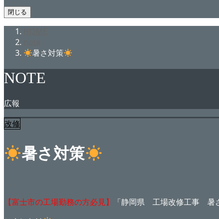
閉じる
HOME
note
暑さ対策
NOTE
広報
改修
暑さ対策
2025.04.03
【富士市の工場勤務の方必見】
「静岡県 工場改修工事 暑