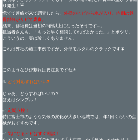
り発生！☔
慌てて連絡が来て調査したら、
外壁のヒビから水が入り、内側の鉄
骨部分がサビて腐食。
結果、修繕費は当初の5倍以上になったそうです…。
担当者さんも、「もっと早く相談してればよかった…」とポツリ。
こういうの、実は珍しくありません。
これは弊社の施工事例ですが、外壁モルタルのクラックです⏬
このようなひび割れは要注意ですね⚠️
4.
どう対応すればいい❓
じゃあ、どうすればいいの？
答えはシンプル！
✅
定期点検！
特に富士市のような気候の変化が大きい地域では、年1回くらいの点
検がおすすめです。
✅
気になるヒビはすぐ相談！
小さなヒビでも、プロが見れば「大丈夫」か「危険」かわかりま