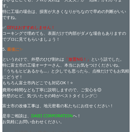
す。
特に工場の場合は、損害が大きくなりがちなので早めの判断がいい
ですね。
✅
DIYはおすすめしません！
コーキングで埋めても、表面だけで内部がダメな場合もありますの
でプロに見てもらいましょう！
5.
最後に✨
というわけで、外壁のひび割れは
「放置NG！」
という話でした。
特に富士市の工場オーナーさん、本当にお気をつけくださいね。
「うちもヒビあるかも…」と少しでも思ったら、点検だけでもお気軽
にどうぞ！
もちろん富士市内どこでも対応OK！⭐
費用や時間なども丁寧に説明しますので、ご安心を😊
外壁のヒビ、気づいたその時がベストタイミング〇
富士市の改修工事は、地元密着の私たちにお任せください！
是非ご相談は、
DAIEI CORPORATION
へ！
お気軽にお問い合わせください。