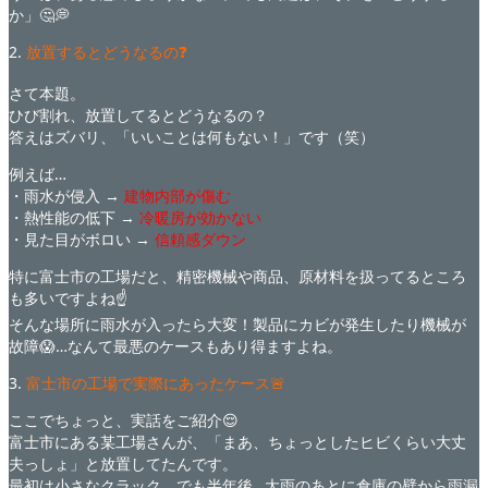
か」🤔💭
2.
放置するとどうなるの❓
さて本題。
ひび割れ、放置してるとどうなるの？
答えはズバリ、「いいことは何もない！」です（笑）
例えば…
・雨水が侵入 →
建物内部が傷む
・熱性能の低下 →
冷暖房が効
かない
・見た目がボロい →
信頼感ダウン
特に富士市の工場だと、精密機械や商品、原材料を扱ってるところ
も多いですよね☝️
そんな場所に雨水が入ったら大変！製品にカビが発生したり機械が
故障😱…なんて最悪のケースもあり得ますよね。
3.
富士市の工場で実際にあったケース🚨
ここでちょっと、実話をご紹介😌
富士市にある某工場さんが、「まあ、ちょっとしたヒビくらい大丈
夫っしょ」と放置してたんです。
最初は小さなクラック。でも半年後…大雨のあとに倉庫の壁から雨漏