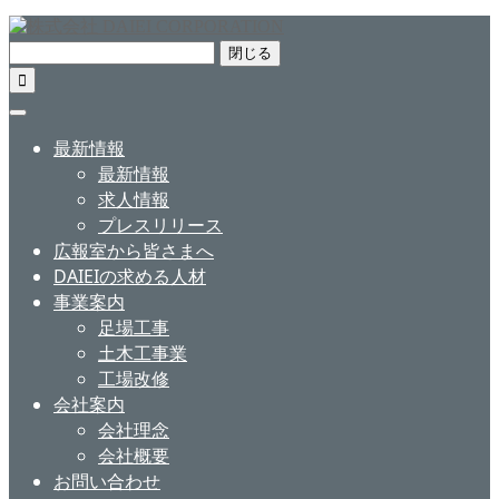
閉じる

最新情報
最新情報
求人情報
プレスリリース
広報室から皆さまへ
DAIEIの求める人材
事業案内
足場工事
土木工事業
工場改修
会社案内
会社理念
会社概要
お問い合わせ