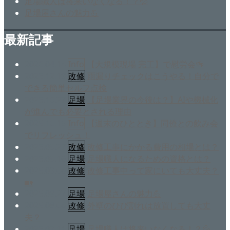
足場職人は将来いなくなる！？💦
足場屋さんの魅力💪
最新記事
2026.04.14
Info
【大規模現場 完工】で慰労会🍻
2025.12.19
改修
雨漏りチェックはこうやる！自分で
できる簡単セルフ点検
2025.10.27
足場
【足場業界の今後は？】AIや機械化
が進んでも必要とされる理由
2025.10.15
Info
【週末のひととき】同僚との飲み会
でリフレッシュ！
2025.09.27
改修
改修工事にかかる費用の相場とは？
2025.09.16
足場
足場職人になるための資格とは？
2025.09.06
改修
改修工事中って家にいても大丈夫？
🏡
2025.08.27
足場
足場屋さんの魅力💪
2025.08.06
改修
外壁のひび割れは放置しても大丈
夫？
2025.07.11
足場
足場職人は将来いなくなる！？💦