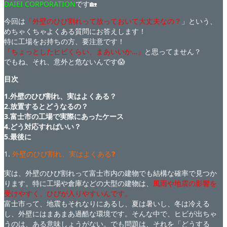
DAIEI CORPORATION
です🏡
今回は
「外壁のひび割れって放っておいて大丈夫なの？
」という、
めちゃくちゃよくある質問にお答えします！
特に工場をお持ちの方、要注意です！
「ちょっとしたヒビくらい、まあいいか…」
と思ってません？
でもね、それ、意外と危ないんです😱
目次
1.外壁のひび割れ、実はよくある？
2.放置するとどうなるの？
3
.
富士市の工場で実際にあったケース
4.どう対応すればいい？
5.
最後に
1.
外壁のひび割れ、実はよくある❓
実は、外壁のひび割れって富士市内の建物でも結構な確率で見つか
ります。特に工場や倉庫などの大型の建物は、
風雨や地震の影響を
受けやすく、ひびが入りやすいんです。
富士市って、地震もそれなりにあるし、夏は暑いし、冬は冷える
し、外壁にはまあまあ過酷な環境です。そんな中で、ヒビが出ちゃ
うのは、ある意味しょうがない。でも問題は、それを「どうする