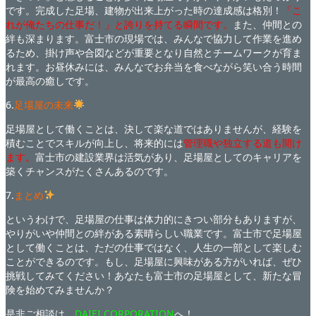
です。完成した足場、建物が出来上がった時の達成感は格別！
「こ
れが俺たちの仕事だ！」と誇りを持てる瞬間です。
また、仲間との
絆も深まります。富士市の現場では、みんなで協力して作業を進め
るため、掛け声や合図などが重要となり自然とチームワークが育ま
れます。お昼休みには、みんなでお弁当を食べながら笑い合う時間
が最高の癒しです。
6.
足場屋の未来
足場屋として働くことは、決して楽な道ではありませんが、経験を
積むことでスキルが向上し、将来的には
管理職や独立する道も開け
ます。
富士市の建設業界は活気があり、足場屋としてのキャリアを
築くチャンスがたくさんあるのです。
7.
まとめ
というわけで、足場屋の仕事は体力的にきつい部分もありますが、
やりがいや仲間との絆がある素晴らしい職業です。富士市で足場屋
として働くことは、ただの仕事ではなく、人生の一部として楽しむ
ことができるのです。もし、足場屋に興味がある方がいれば、ぜひ
挑戦してみてください！あなたも富士市の足場屋として、新たな冒
険を始めてみませんか？
是非ご相談は、
DAIEI CORPORATION
へ！