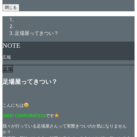
閉じる
HOME
note
足場屋ってきつい？
NOTE
広報
足場
足場屋ってきつい？
2025.05.28
こんにちは
DAIEI CORPORATION
です
我々が行っている足場屋さんって実際きついのか気になりません
か？