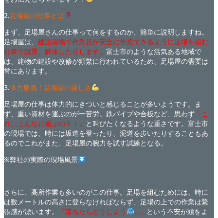
2.
足場屋の仕事とは
まず、足場屋さんの仕事って何をするのか、簡単に説明しますね。
足場屋は、
建設現場で作業員が安全に作業できるように足場を組む
仕事で設置、解体したりします。
富士市のような活気ある地域で
は、建物の建設や改修が頻繁に行われているため、足場屋の需要は
常にあります。
3.
体力勝負！足場屋の厳しさ
足場屋の仕事は体力的にきついと感じることが多いようです。ま
ず、重い資材を運ぶのが一苦労。鉄パイプや合板など、思わず
「こ
れ、こんなに運ぶの？！」
と叫びたくなるような重さです。富士市
の現場では、時には坂道を登ったり、泥道を歩いたりすることもあ
るのでこれがまた、足場屋の腕力を試す試練となる。
※弊社の実際の現場風景
さらに、高所作業も多いのがこの仕事。足場を組むためには、時に
は数メートルの高さに登らなければならず、足場の上での作業は緊
張感が漂います。
「落ちたらどうしよう
…」
という不安が頭をよ