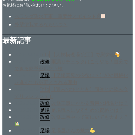
お気軽にお問い合わせください。
ベランダ防水工事 重要性とポイント☝
外壁塗装するならいつ？
最新記事
2026.04.14
Info
【大規模現場 完工】で慰労会
2025.12.19
改修
雨漏りチェックはこうやる！自分で
できる簡単セルフ点検
2025.10.27
足場
【足場業界の今後は？】AIや機械化
が進んでも必要とされる理由
2025.10.15
Info
【週末のひととき】同僚との飲み会
でリフレッシュ！
2025.09.27
改修
改修工事にかかる費用の相場とは？
2025.09.16
足場
足場職人になるための資格とは？
2025.09.06
改修
改修工事中って家にいても大丈夫？
2025.08.27
足場
足場屋さんの魅力