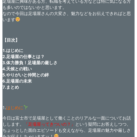
足場屋に興味がある方、転職を考えている方などは特に気になる方
も多いのではないかと思います。
なので今回は足場屋さんの大変さ、魅力などをお伝えできればと思
います
【目次】
1.はじめに
2.足場屋の仕事とは？
3.体力勝負！足場屋の厳しさ
4.天候との戦い
5.やりがいと仲間との絆
6.足場屋の未来
7.まとめ
1.
はじめに
今日は富士市で足場屋として働くことのリアルな一面についてお話
しします。
「足場屋ってきついの？」
という疑問にお答えしつつ、
ちょっとした面白エピソードも交えながら、足場屋の魅力や厳しさ
をお伝えしちゃいますッ！