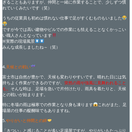
ぎることもありますが、仲間と一緒に作業することで、少しずつ慣
れていくみたいです（笑）
うちの従業員も初めは慣れない仕事で足がすくむものもいました
ですが今では高い建物やビルでの作業にも怯えることなくかっこい
い職人さんとなっています
※実際の現場風景
みんな成長しましたね～（笑）
4.
天候との戦い
富士市は自然が豊かで、天候も変わりやすいです。晴れた日には気
持ちよく作業ができるのですが、
突然の雨や強風に見舞われること
も。
そんな時は、足場を急いで片付けたり、雨具を着たりと、天候
との戦いが始まります。
特に冬場の雨は極寒での作業となり身も凍ります
これがまた、足
場屋の仕事の醍醐味でもありますね。
5.
やりがいと仲間との絆
「きつい」と感じることが多い足場屋ですが、やりがいもたっぷり