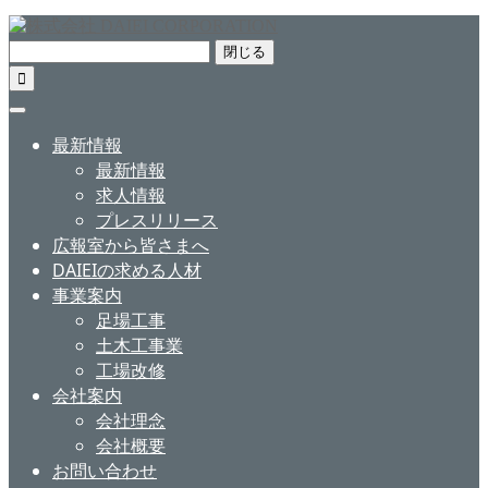
閉じる

最新情報
最新情報
求人情報
プレスリリース
広報室から皆さまへ
DAIEIの求める人材
事業案内
足場工事
土木工事業
工場改修
会社案内
会社理念
会社概要
お問い合わせ