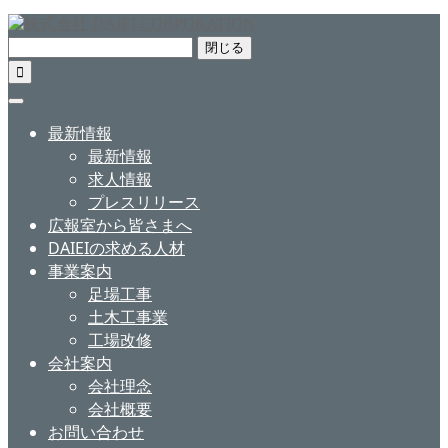
閉じる

最新情報
最新情報
求人情報
プレスリリース
広報室から皆さまへ
DAIEIの求める人材
事業案内
足場工事
土木工事業
工場改修
会社案内
会社理念
会社概要
お問い合わせ